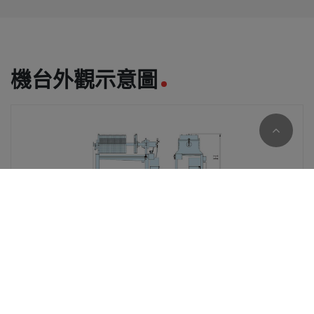
機台外觀示意圖
Cookies 資訊
本網站使用Cookies及蒐集相關網站內使用者行為來提供最
佳服務並改善使用體驗。詳細內容請參閱隱私權政策。您可
以隨時變更您是否同意本網站使用Cookies。若您繼續瀏覽
標準規格(客製另洽)
本網站，即表示您同意本網站使用Cookies。
同意
拒絕
機型
濾板尺
總過
總
外觀參
參考