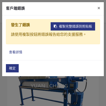
×
客戶端錯誤
0
發生了錯誤
複製完整錯誤到剪貼板
首頁
產品
污水(廢水)處理設備
請使用複製按鈕將錯誤報告給您的支援服務。
板框式污泥脫水機(壓濾式)
壓濾式脫水機(TC0)
產品介紹
查看詳情
產業解決方案
影片介紹
確定
關於元錩
工程實績
最新消息
聯絡我們