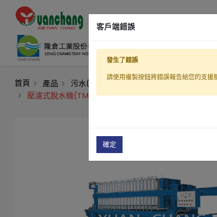
客戶端錯誤
發生了錯誤
請使用複製按鈕將錯誤報告給您的支援
首頁
產品
污水(廢水)處理設備
板框式污泥脫水機(
壓濾式脫水機(TM2 自動型)
確定