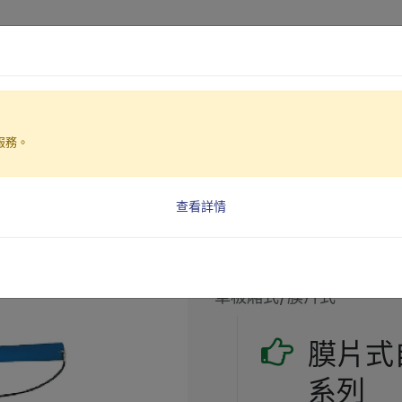
產品介紹
產業解決方案
服務。
壓濾式)
查看詳情
壓濾式脫水機(
TM2 膜片式自動型(鏈條
單板廂式/膜片式
膜片式
系列