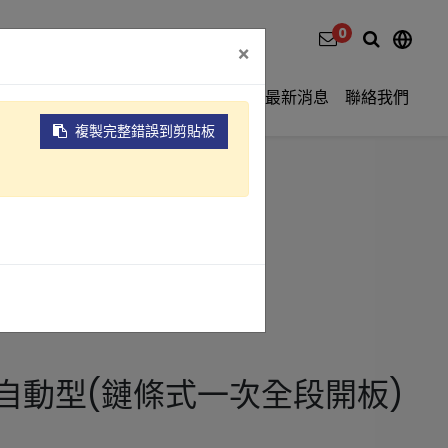
0
×
影片介紹
關於元錩
工程實績
最新消息
聯絡我們
複製完整錯誤到剪貼板
TM2 自動型)
式一次全段開板)系列
自動型(鏈條式一次全段開板)