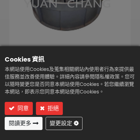
繁體中文
English (US)
加壓浮除設備(DAL-250)
Cookies 資訊
本網站使用Cookies及蒐集相關網站內使用者行為來提供最
型號: DAL-250 高效率淺層加壓浮除(氣浮)設備
佳服務並改善使用體驗。詳細內容請參閱隱私權政策。您可
以隨時變更您是否同意本網站使用Cookies。若您繼續瀏覽
淺層
本網站，即表示您同意本網站使用Cookies。
優勢
同意
拒絕
占地小，投資少，運行費用低。
閱讀更多
變更設定
易操作，易維護
可編程控制，自動化程度高。
水力停留時間短，處理量大，出流水質穩定 。