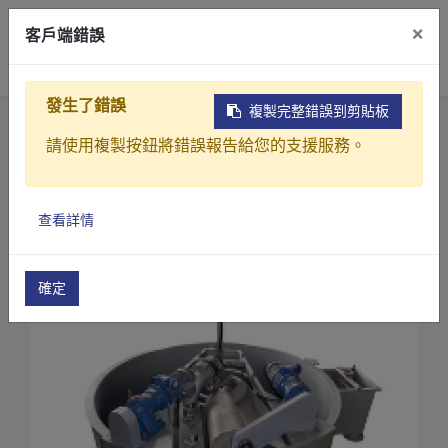
×
客戶端錯誤
0
發生了錯誤
複製完整錯誤到剪貼板
首頁
產品
污水(廢水)處理設備
加壓浮除設備
請使用複製按鈕將錯誤報告給您的支援服務。
加壓浮除設備(DAL系列 )
加壓浮除設備(DAL-250)
產品介紹
查看詳情
產業解決方案
影片介紹
確定
關於元錩
工程實績
最新消息
聯絡我們