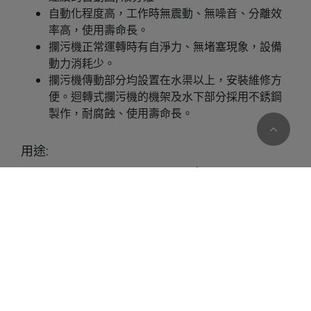
自動化程度高，工作時無震動、無噪音、分離效
率高，使用壽命長。
攔污機正常運轉時有自淨力、無堵塞現象，設備
動力消耗少。
攔污機傳動部分均設置在水渠以上，安裝維修方
便。迴轉式攔污機的機架及水下部分採用不銹鋼
製作，耐腐蝕、使用壽命長。
用途:
主要用於較淺水渠進口處的固/液分離，如給排水
泵站、污水及雨水提升 泵站、污水處理廠、水質
Cookies 資訊
淨化廠等。
本網站使用Cookies及蒐集相關網站內使用者行為來提供最
適合生活污水處理、紡織印染污水處理、屠宰、
佳服務並改善使用體驗。詳細內容請參閱隱私權政策。您可
製糖、釀酒、食品加工 廢水處理固體清除。
以隨時變更您是否同意本網站使用Cookies。若您繼續瀏覽
應用於城市污水處理廠、自來水廠、電廠進水
本網站，即表示您同意本網站使用Cookies。
口，自動攔截並清除水中 的漂浮物，保證下道工
序的正常運行。
同意
拒絕
製革污水處理、造紙污水處理工程中的固/液分離