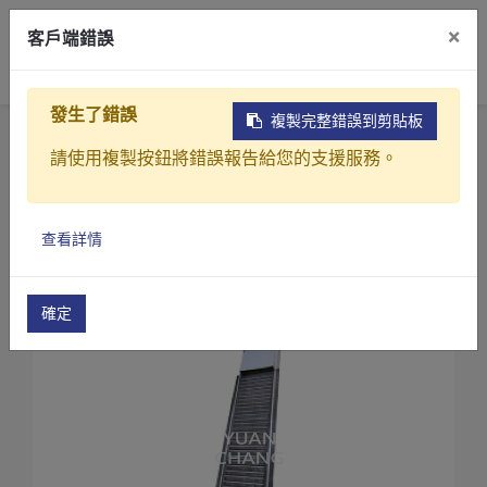
×
客戶端錯誤
0
發生了錯誤
複製完整錯誤到剪貼板
首頁
產品
污水(廢水)處理設備
攔污柵
請使用複製按鈕將錯誤報告給您的支援服務。
自動型攔污柵(YCR系列)
自動型攔污柵(YCR-150)
產品介紹
查看詳情
產業解決方案
影片介紹
確定
關於元錩
工程實績
最新消息
聯絡我們