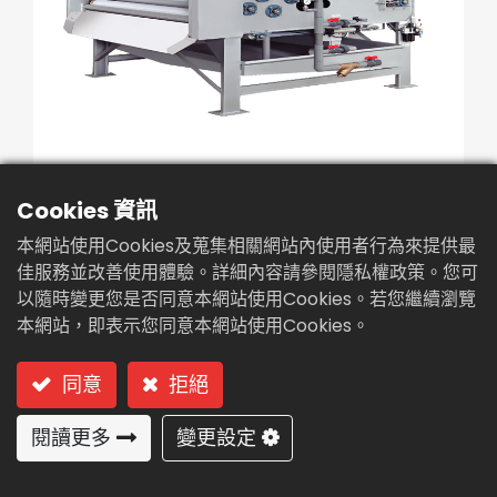
繁體中文
English (US)
Cookies 資訊
濾帶式污泥脫水機(TA-
本網站使用Cookies及蒐集相關網站內使用者行為來提供最
1500)
佳服務並改善使用體驗。詳細內容請參閱隱私權政策。您可
以隨時變更您是否同意本網站使用Cookies。若您繼續瀏覽
型號: TA-1500(調理+轉鼓濃縮+雙濾帶)
本網站，即表示您同意本網站使用Cookies。
S.S標準濃度使用
同意
拒絕
調理＋轉鼓濃縮＋雙濾帶
閱讀更多
變更設定