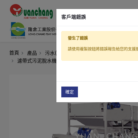
客戶端錯誤
發生了錯誤
請使用複製按鈕將錯誤報告給您的支援
首頁
產品
污水(廢水)處理設備
污泥脫水機(濾帶式
濾帶式污泥脫水機(TB3系列)
濾帶式污泥脫水機(TB3-
確定