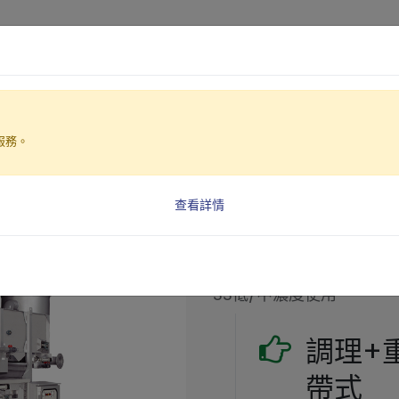
產品介紹
產業解決方案
服務。
)
1250)
查看詳情
濾帶式污泥脫水機
型號: TB3-1250 (調
SS低/中濃度使用
調理+
帶式