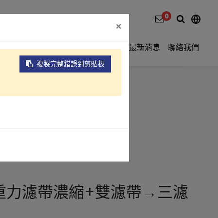
0
×
影片介紹
關於元錩
工程實績
最新消息
聯絡我們
複製完整錯誤到剪貼板
(TB3-1250)
理+重力濾帶濃縮+雙濾帶) →三濾帶式
重力濾帶濃縮+雙濾帶→三濾