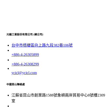
元錩工業股份有限公司 (總公司)
台中市梧棲區向上路九段382巷106號
+886-4-26305899
+886-4-26308299
ycicl@ycicl.com
中國昆山聯絡處
江蘇省昆山市創業路1588號象嶼兩岸貿易中心8號樓2309
室