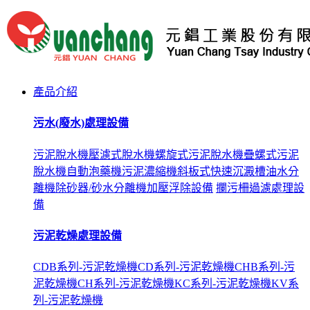
產品介紹
污水(廢水)處理設備
污泥脫水機
壓濾式脫水機
螺旋式污泥脫水機
疊螺式污泥
脫水機
自動泡藥機
污泥濃縮機
斜板式快速沉澱槽
油水分
離機
除砂器/砂水分離機
加壓浮除設備
攔污柵
過濾處理設
備
污泥乾燥處理設備
CDB系列-污泥乾燥機
CD系列-污泥乾燥機
CHB系列-污
泥乾燥機
CH系列-污泥乾燥機
KC系列-污泥乾燥機
KV系
列-污泥乾燥機