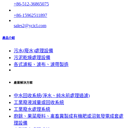
+86-512-36865075
+86-15962511897
sales2@ycicl.com
產品介紹
污水(廢水)處理設備
污泥乾燥處理設備
各式濾板、濾布、濾帶製造
產業解決方案
中水回收系統(淨水、純水前處理過濾)
工業廢液減量或回收系統
工業廢水處理系統
廚餘、果菜廢料、禽畜糞製成有機肥或沼氣發電成套處
理設備