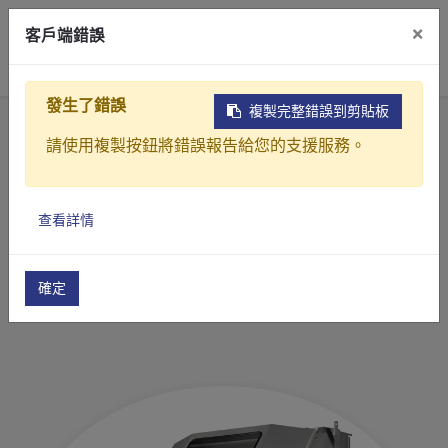
×
客戶端錯誤
0
發生了錯誤
複製完整錯誤到剪貼板
首頁
產品
工業製程中過濾、濃縮、脫水、乾燥處理設備
請使用複製按鈕將錯誤報告給您的支援服務。
粗 / 細過濾設備
固、液分離細篩機(YU系列)
產品介紹
查看詳情
產業解決方案
固、液分離細篩機
影片介紹
(YU系列)
確定
關於元錩
工程實績
最新消息
聯絡我們