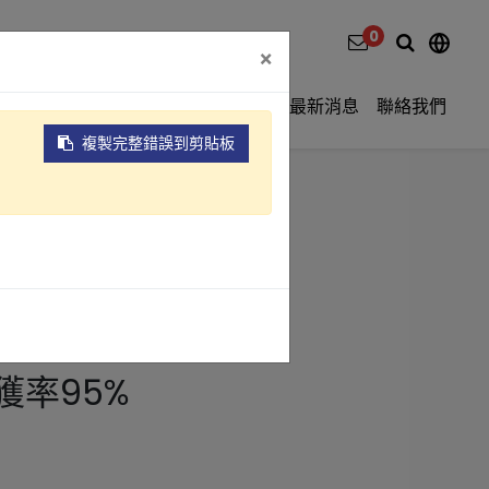
0
×
影片介紹
關於元錩
工程實績
最新消息
聯絡我們
複製完整錯誤到剪貼板
DT-25)
縮機
獲率95%