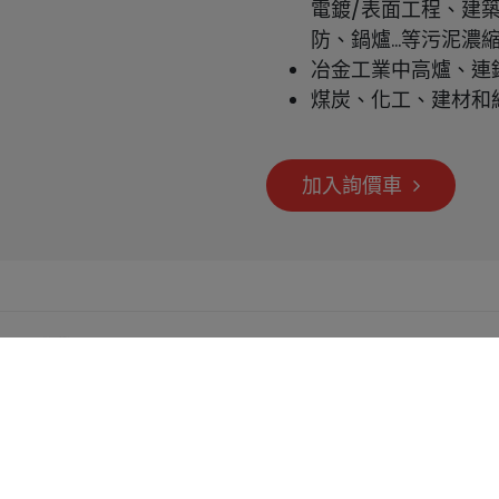
電鍍/表面工程、建
防、鍋爐…等污泥濃
冶金工業中高爐、連
煤炭、化工、建材和
加入詢價車
提供最佳服務並改善使用體驗。詳細內容請參閱隱私權政策
s。