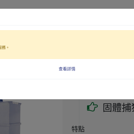
產品介紹
產業解決方案
服務。
式濃縮機(RDT系列)
查看詳情
轉鼓式濃縮機(R
型號: RDT-25 轉鼓式濃
固體捕
特點