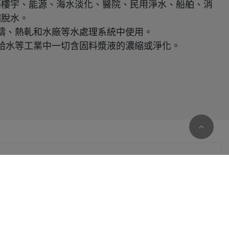
築樓宇、能源、海水淡化、醫院、民用淨水、船舶、消
縮脫水。
鑄、熱軋和水廠等水處理系統中使用。
給水等工業中一切含固料漿液的濃縮或淨化。
。您可以隨時變更您是否同意本網站使用Cookies。若