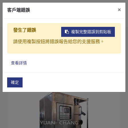
×
客戶端錯誤
0
發生了錯誤
複製完整錯誤到剪貼板
首頁
產品
請使用複製按鈕將錯誤報告給您的支援服務。
工業廢液蒸發濃縮減量或回收再利用設備
熱泵真空式廢液蒸發濃縮減量處理機 CV系列
產品介紹
廢液蒸發濃縮減量處理機(CV-75)
查看詳情
產業解決方案
影片介紹
確定
關於元錩
工程實績
最新消息
聯絡我們