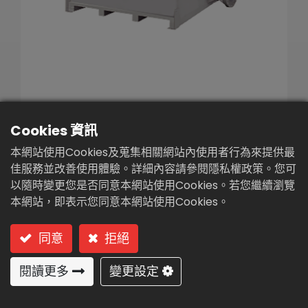
繁體中文
English (US)
微細篩過濾機(DG-120)
Cookies 資訊
本網站使用Cookies及蒐集相關網站內使用者行為來提供最
型號: DF-120 (內輪式)
佳服務並改善使用體驗。詳細內容請參閱隱私權政策。您可
以隨時變更您是否同意本網站使用Cookies。若您繼續瀏覽
內輪式
(孔徑 :110~2500μm)
本網站，即表示您同意本網站使用Cookies。
同意
拒絕
用途:
移除廢污水中粒徑110 μm以上微細顆粒之懸浮固
閱讀更多
變更設定
體。
二級處理沉澱槽或加壓浮除槽出流水之過濾，可