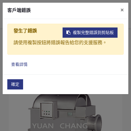
×
客戶端錯誤
0
發生了錯誤
複製完整錯誤到剪貼板
首頁
產品
請使用複製按鈕將錯誤報告給您的支援服務。
淨水及純水前處理過濾設備(中水回收)
微細篩過濾機
微細篩過濾機(DG-120)
產品介紹
查看詳情
產業解決方案
影片介紹
確定
關於元錩
工程實績
最新消息
聯絡我們