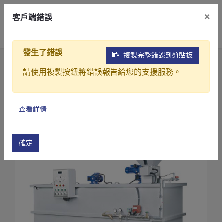
×
客戶端錯誤
0
發生了錯誤
複製完整錯誤到剪貼板
首頁
產品
污水(廢水)處理設備
請使用複製按鈕將錯誤報告給您的支援服務。
粉體自動泡藥機
粉體自動投藥機(PL3系列)
粉體自動投藥機(PL3-1500)
產品介紹
查看詳情
產業解決方案
影片介紹
確定
關於元錩
工程實績
最新消息
聯絡我們