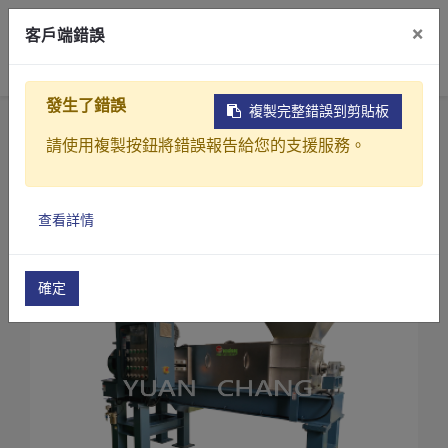
×
客戶端錯誤
0
發生了錯誤
複製完整錯誤到剪貼板
首頁
產品
污水(廢水)處理設備
請使用複製按鈕將錯誤報告給您的支援服務。
螺旋式污泥脫水機
螺旋式擠壓脫水機(SK系列)
螺旋式擠壓脫水機(SK-25)
產品介紹
查看詳情
產業解決方案
影片介紹
確定
關於元錩
工程實績
最新消息
聯絡我們