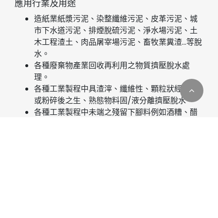
應用行業及用途
造紙業紙漿污泥、染整纖維污泥、皮革污泥、城
市下水道污泥、排煙脫硫污泥、淨水場污泥、土
木工程渣土、肉品屠宰場污泥、畜牧業糞渣…等脫
水。
各種廢棄物產業回收再利用之物質擠壓脫水處
理。
各種工業製程中具渣滓、纖維性、顆粒狀經破碎
或粉碎後之生、熟態物料固/液分離擠壓脫水。
各種工業製程中未端之殘留下腳料例如酒糟、醋
糟、茶葉渣、咖啡渣、中藥渣、菜渣、油渣、沼
Cookies 資訊
氣渣、生 / 熟廚餘、蔬果、水產…等加工擠壓脫
水。
本網站使用Cookies及蒐集相關網站內使用者行為來提供最
食品加工、農產品加工、水產品加工、化工業、
佳服務並改善使用體驗。詳細內容請參閱隱私權政策。您可
製漿造紙、紡織纖維、屠宰業…等製程中具渣滓／
以隨時變更您是否同意本網站使用Cookies。若您繼續瀏覽
纖維性／顆粒狀相關物質之擠壓脫水。
本網站，即表示您同意本網站使用Cookies。
果蔬以及根、莖、葉、果等物料的汁液壓榨脫
同意
拒絕
水。
蔬果垃圾、餐廚垃圾、生活垃圾及食物垃圾的壓