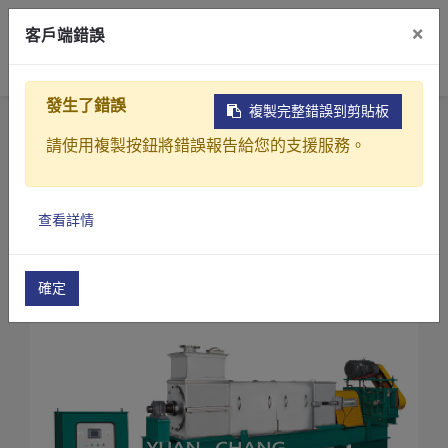
×
客戶端錯誤
0
發生了錯誤
複製完整錯誤到剪貼板
首頁
產品
污水(廢水)處理設備
請使用複製按鈕將錯誤報告給您的支援服務。
螺旋式污泥脫水機
螺旋式擠壓脫水機(SY-S系列)
產品介紹
螺旋式擠壓脫水機(SY-80S)
查看詳情
產業解決方案
影片介紹
確定
關於元錩
工程實績
最新消息
聯絡我們