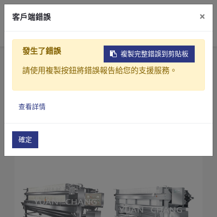
×
客戶端錯誤
0
發生了錯誤
複製完整錯誤到剪貼板
首頁
產品
請使用複製按鈕將錯誤報告給您的支援服務。
工業製程中過濾、濃縮、脫水、乾燥處理設備
脫水設備
單板廂式 / 膜片式壓濾脫水機
產品介紹
單板廂式 / 膜片式壓濾脫水機
查看詳情
產業解決方案
影片介紹
確定
關於元錩
工程實績
最新消息
聯絡我們