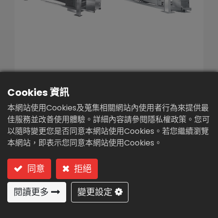
繁體中文
English (US)
Cookies 資訊
單板廂式 / 膜片式壓濾脫水
本網站使用Cookies及蒐集相關網站內使用者行為來提供最
機
佳服務並改善使用體驗。詳細內容請參閱隱私權政策。您可
以隨時變更您是否同意本網站使用Cookies。若您繼續瀏覽
型號: 單板廂式 / 膜片式壓濾脫水機
本網站，即表示您同意本網站使用Cookies。
應用行業及用途:
同意
拒絕
食品、製藥、化工、染(顏)料、陶瓷、石材、冶
閱讀更多
變更設定
金 、礦業及其他相關工業製程固/液分離脫水處
理。