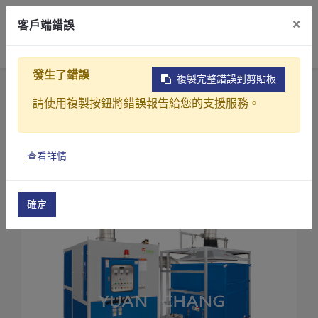
×
客戶端錯誤
0
發生了錯誤
複製完整錯誤到剪貼板
首頁
產品
污泥乾燥處理設備
請使用複製按鈕將錯誤報告給您的支援服務。
CDB系列-污泥乾燥機
污泥乾燥機(CDB-1000)
產品介紹
查看詳情
產業解決方案
影片介紹
確定
關於元錩
工程實績
最新消息
聯絡我們