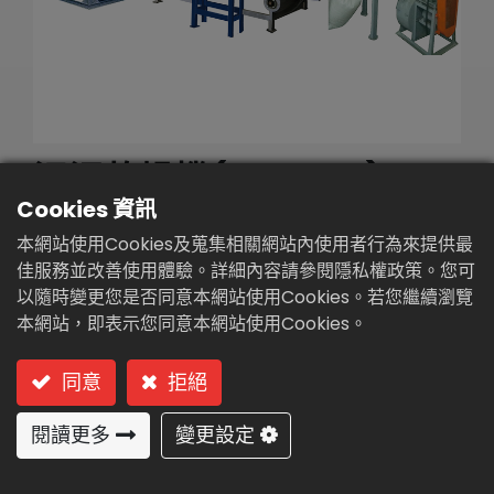
繁體中文
English (US)
污泥乾燥機(CH-300)
Cookies 資訊
型號: CH-300 (熱風烘乾式-連續處理)
本網站使用Cookies及蒐集相關網站內使用者行為來提供最
佳服務並改善使用體驗。詳細內容請參閱隱私權政策。您可
熱風烘乾式-批次處理
以隨時變更您是否同意本網站使用Cookies。若您繼續瀏覽
本網站，即表示您同意本網站使用Cookies。
用途及特點:
同意
拒絕
農業、畜牧業殘餘物及廢棄物的 乾燥。
豆腐渣、食品加工殘渣的乾燥。
閱讀更多
變更設定
市鎮生活污水處理廠初沉池、二級沉澱池生物污
泥乾燥。