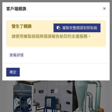
×
客戶端錯誤
0
發生了錯誤
複製完整錯誤到剪貼板
首頁
產品
污泥乾燥處理設備
請使用複製按鈕將錯誤報告給您的支援服務。
CH系列-污泥乾燥機
污泥乾燥機(CH-300)
產品介紹
查看詳情
產業解決方案
影片介紹
確定
關於元錩
工程實績
最新消息
聯絡我們