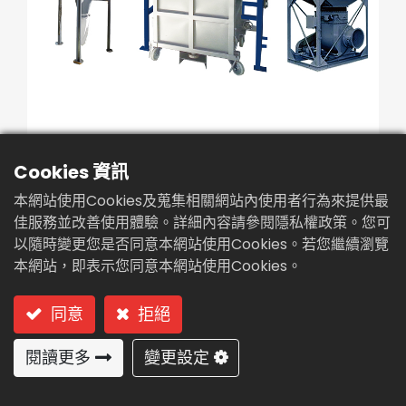
繁體中文
English (US)
污泥乾燥機(CHB-3000T)
Cookies 資訊
本網站使用Cookies及蒐集相關網站內使用者行為來提供最
佳服務並改善使用體驗。詳細內容請參閱隱私權政策。您可
型號: CHB-3000T (熱風烘乾式-批次處理)
以隨時變更您是否同意本網站使用Cookies。若您繼續瀏覽
本網站，即表示您同意本網站使用Cookies。
熱風烘乾式-批次處理
同意
拒絕
用途及特點:
閱讀更多
變更設定
無機污泥最佳乾燥減量系統。
廢熱蒸氣回收再利用於污泥乾燥減量節能設計。