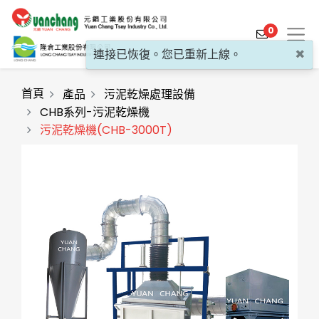
0
×
連接已恢復。您已重新上線。
首頁
產品
污泥乾燥處理設備
CHB系列-污泥乾燥機
污泥乾燥機(CHB-3000T)
產品介紹
產業解決方案
影片介紹
關於元錩
工程實績
最新消息
聯絡我們