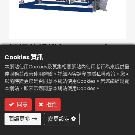
繁體中文
English (US)
污泥乾燥機(KV-18TD)
Cookies 資訊
型號: KV-18TD (真空碟式-批次處理)
本網站使用Cookies及蒐集相關網站內使用者行為來提供最
佳服務並改善使用體驗。詳細內容請參閱隱私權政策。您可
真空碟式-批次處理
以隨時變更您是否同意本網站使用Cookies。若您繼續瀏覽
本網站，即表示您同意本網站使用Cookies。
用途及特點:
同意
拒絕
化學污泥與生物污泥最佳乾燥減量系統。
電鍍污泥、鍋爐煙灰、對苯二甲酸污泥、製藥廠
閱讀更多
變更設定
廢渣丶糖廠廢渣、味精廠廢渣、城市污泥、餐廚
污泥、工業污泥、菌體渣粉。