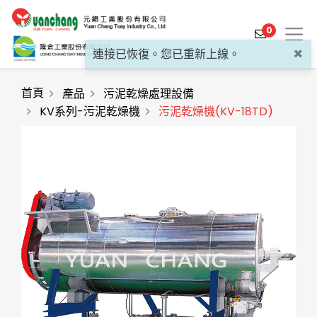
0
×
連接已恢復。您已重新上線。
首頁
產品
污泥乾燥處理設備
KV系列-污泥乾燥機
污泥乾燥機(KV-18TD)
產品介紹
產業解決方案
影片介紹
關於元錩
工程實績
最新消息
聯絡我們