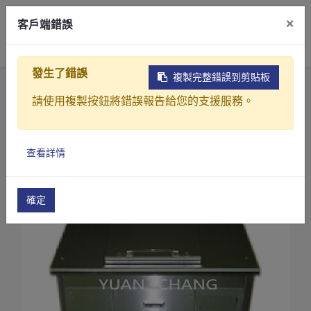
×
客戶端錯誤
0
發生了錯誤
複製完整錯誤到剪貼板
首頁
產品
請使用複製按鈕將錯誤報告給您的支援服務。
廚餘、果菜廢料、禽畜糞製成有機肥 或沼氣發電成套處
小型廚餘分解發酵處理機
產品介紹
小型廚餘分解發酵處理機(RE-500)
查看詳情
產業解決方案
影片介紹
確定
關於元錩
工程實績
最新消息
聯絡我們