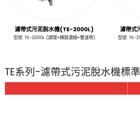
濾帶式污泥脫水機(TE-2000L)
濾帶式污
型號: TE-2000L (調理+轉鼓濃縮+雙濾帶)
型號: TE
TE系列-濾帶式污泥脫水機標
規格尺寸
Cookies 資訊
TE
本網站使用Cookies及蒐集相關網站內使用者行為來
濾帶寬度 (mm)
10
您繼續瀏覽本網站，即表示您同意本網站使用Cookie
3