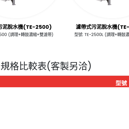
泥脫水機(TE-2500)
濾帶式污泥脫水機(TE-2
-2500 (調理+轉鼓濃縮+雙濾帶)
型號: TE-2500L (調理+轉
準規格比較表(客製另洽)
型號
-1000
TE-1250
TE-1500
TE-200
提供最佳服務並改善使用體驗。詳細內容請參閱隱私權政策
00
1250
1500
2000
s。