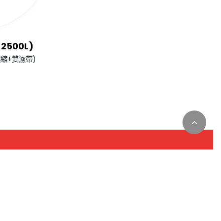
500L)
鼓濃縮+雙濾帶)
0
TE-2000L
TE-2500
TE-2500L
。您可以隨時變更您是否同意本網站使用Cookies。若
2000
2500
2500