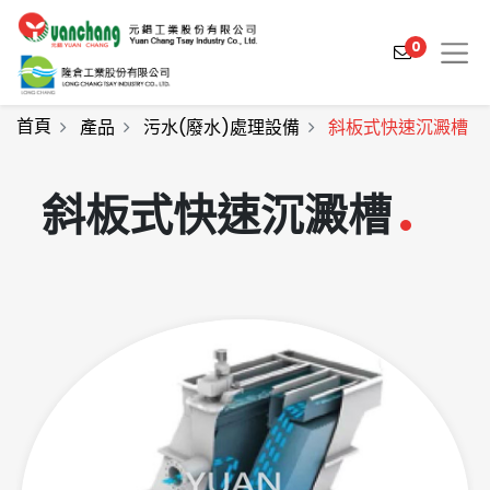
0
首頁
產品
污水(廢水)處理設備
斜板式快速沉澱槽
斜板式快速沉澱槽
產品介紹
產業解決方案
影片介紹
關於元錩
工程實績
最新消息
聯絡我們