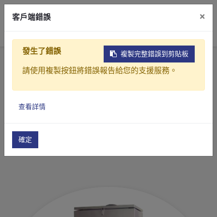
×
客戶端錯誤
0
發生了錯誤
複製完整錯誤到剪貼板
首頁
產品
工業製程中過濾、濃縮、脫水、乾燥處理設備
請使用複製按鈕將錯誤報告給您的支援服務。
投藥設備
粉體自動投藥機(PL系列)
產品介紹
查看詳情
產業解決方案
粉體自動投藥機(PL系
影片介紹
列)
確定
關於元錩
工程實績
最新消息
聯絡我們