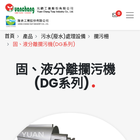
0
首頁
產品
污水(廢水)處理設備
攔污柵
固、液分離攔污機(DG系列)
產品介紹
固、液分離攔污機
產業解決方案
(DG系列)
影片介紹
關於元錩
工程實績
最新消息
聯絡我們