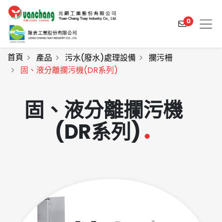
0
首頁
產品
污水(廢水)處理設備
攔污柵
固、液分離攔污機(DR系列)
產品介紹
固、液分離攔污機
產業解決方案
(DR系列)
影片介紹
關於元錩
工程實績
最新消息
聯絡我們