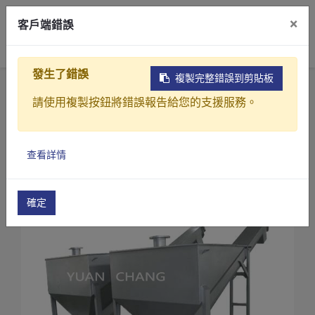
×
客戶端錯誤
0
發生了錯誤
複製完整錯誤到剪貼板
首頁
產品
污水(廢水)處理設備
請使用複製按鈕將錯誤報告給您的支援服務。
除砂器/砂水分離機
除砂器/砂水分離機(AB系列)
產品介紹
除砂器/砂水分離機(AB-28)
查看詳情
產業解決方案
影片介紹
確定
關於元錩
工程實績
最新消息
聯絡我們