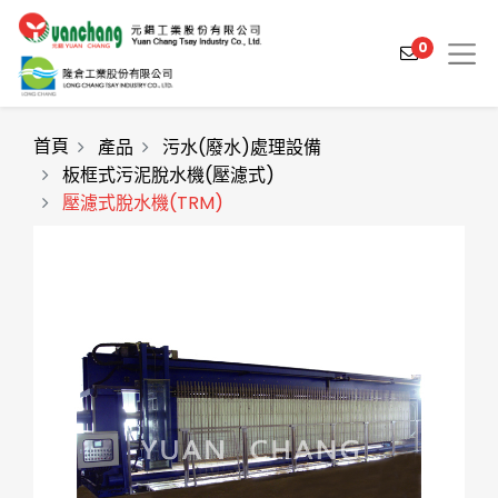
0
首頁
產品
污水(廢水)處理設備
板框式污泥脫水機(壓濾式)
壓濾式脫水機(TRM)
產品介紹
產業解決方案
影片介紹
關於元錩
工程實績
最新消息
聯絡我們