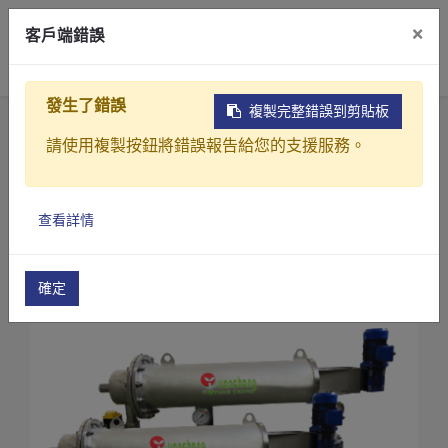
×
客戶端錯誤
0
發生了錯誤
複製完整錯誤到剪貼板
首頁
產品
請使用複製按鈕將錯誤報告給您的支援服務。
淨水及純水前處理過濾設備(中水回收)
超級智能精密壓差過濾機
產品介紹
智能壓差精密過濾機(FB6-100)
查看詳情
產業解決方案
影片介紹
確定
關於元錩
工程實績
最新消息
聯絡我們