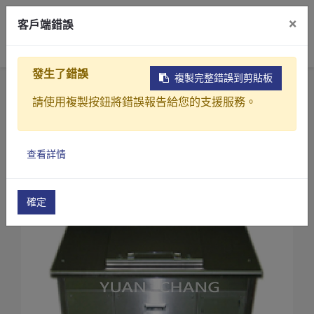
×
客戶端錯誤
0
發生了錯誤
複製完整錯誤到剪貼板
首頁
產品
請使用複製按鈕將錯誤報告給您的支援服務。
廚餘、果菜廢料、禽畜糞製成有機肥 或沼氣發電成套處
小型廚餘分解發酵處理機
產品介紹
小型廚餘分解發酵處理機(RE-200)
查看詳情
產業解決方案
影片介紹
確定
關於元錩
工程實績
最新消息
聯絡我們