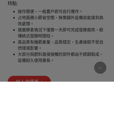
特點:
操作簡便，一般農戶即可自行運作。
占地面積小節省空間，無需額外設備就能達到高
效處理。
適量酵素情況下僅需一天即可完成發酵腐熟，較
傳統式發酵時間短。
高品質有機肥產量、品質穩定，生產過程不受自
然環境影響。
大部分與肥料直接接觸的部件都由不銹鋼製成，
設備耐久使用壽長。
加入詢價車
Cookies 資訊