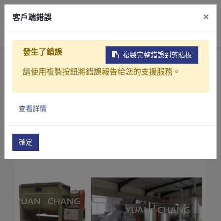
×
客戶端錯誤
0
發生了錯誤
複製完整錯誤到剪貼板
首頁
產品
請使用複製按鈕將錯誤報告給您的支援服務。
廚餘、果菜廢料、禽畜糞製成有機肥 或沼氣發電成套處
小量型禽畜糞急速發機
產品介紹
小量型禽畜糞急速發酵機(FP-2)
查看詳情
產業解決方案
影片介紹
確定
關於元錩
工程實績
最新消息
聯絡我們