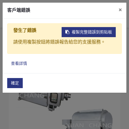
×
客戶端錯誤
0
發生了錯誤
複製完整錯誤到剪貼板
首頁
產品
污水(廢水)處理設備
攔污柵
請使用複製按鈕將錯誤報告給您的支援服務。
固、液分離攔污機(DG系列)
固、液分離攔污機(DG-40)
產品介紹
查看詳情
產業解決方案
影片介紹
確定
關於元錩
工程實績
最新消息
聯絡我們