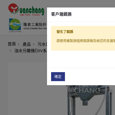
客戶端錯誤
發生了錯誤
請使用複製按鈕將錯誤報告給您的支援
首頁
產品
污水(廢水)處理設備
油水分離設備(廢
油水分離機(GV系列)
油水分離機(GV-50)
確定