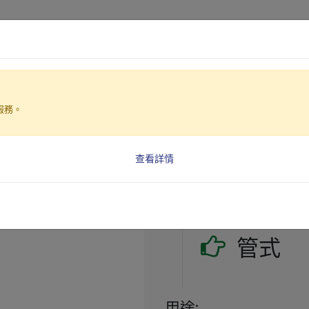
產品介紹
產業解決方案
服務。
水上浮油撈除機)
查看詳情
油水分離機(GV
型號: GV-50 油水分離機
管
式
用途: