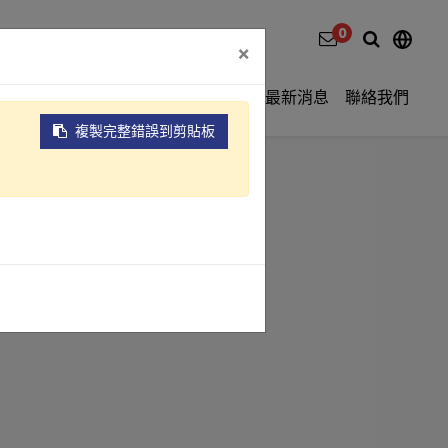
0
×
影片介紹
關於元錩
工程實績
最新消息
聯絡我們
複製完整錯誤到剪貼板
-50)
(管式系列)